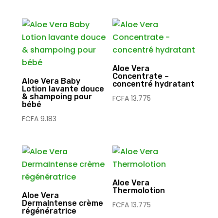
Aloe Vera
Concentrate –
Aloe Vera Baby
concentré hydratant
Lotion lavante douce
& shampoing pour
FCFA
13.775
bébé
FCFA
9.183
Aloe Vera
Thermolotion
Aloe Vera
DermaIntense crème
FCFA
13.775
régénératrice