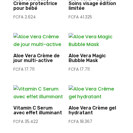
Crème protectrice
Soins visage édition
pour bébé
limitée
FCFA
2.624
FCFA
41.325
Aloe Vera Crème de
Aloe Vera Magic
jour multi-active
Bubble Mask
FCFA
17.711
FCFA
17.711
Vitamin C Serum
Aloe Vera Crème gel
avec effet illuminant
hydratant
FCFA
35.422
FCFA
18.367