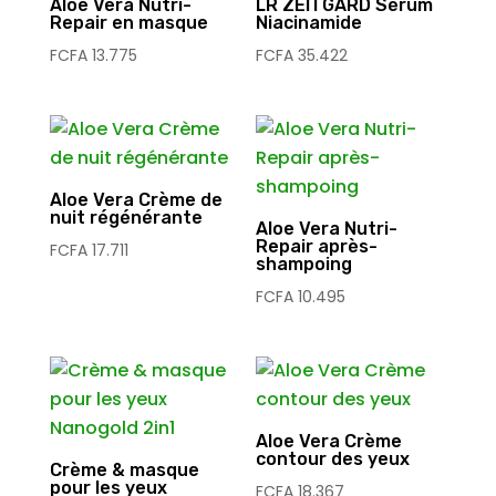
Aloe Vera Nutri-
LR ZEITGARD Sérum
Repair en masque
Niacinamide
FCFA
13.775
FCFA
35.422
Aloe Vera Crème de
nuit régénérante
Aloe Vera Nutri-
Repair après-
FCFA
17.711
shampoing
FCFA
10.495
Aloe Vera Crème
contour des yeux
Crème & masque
pour les yeux
FCFA
18.367