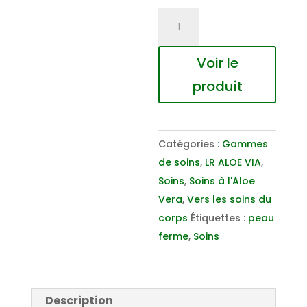
quantité
de
Aloe
Voir le
Vera
produit
Crème
correctrice
pour
Catégories :
Gammes
le
de soins
,
LR ALOE VIA
,
corps
Soins
,
Soins à l'Aloe
Vera
,
Vers les soins du
corps
Étiquettes :
peau
ferme
,
Soins
Description