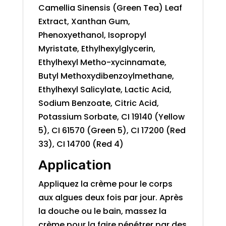
Camellia Sinensis (Green Tea) Leaf
Extract, Xanthan Gum,
Phenoxyethanol, Isopropyl
Myristate, Ethylhexylglycerin,
Ethylhexyl Metho-xycinnamate,
Butyl Methoxydibenzoylmethane,
Ethylhexyl Salicylate, Lactic Acid,
Sodium Benzoate, Citric Acid,
Potassium Sorbate, CI 19140 (Yellow
5), CI 61570 (Green 5), CI 17200 (Red
33), CI 14700 (Red 4)
Application
Appliquez la crème pour le corps
aux algues deux fois par jour. Après
la douche ou le bain, massez la
crème pour la faire pénétrer par des