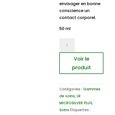
envisager en bonne
conscience un
contact corporel.
50 ml
quantité
de
LR
Voir le
MICROSILVER
produit
PLUS
Déo
roll-
Catégories :
Gammes
on
de soins
,
LR
MICROSILVER PLUS
,
Soins
Étiquettes :