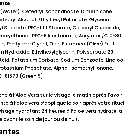
ante
 (Water), Cetearyl Isononanoate, Dimethicone,
tearyl Alcohol, Ethylhexyl Palmitate, Glycerin,
yl Stearate, PEG-100 Stearate, Cetearyl Glucoside,
henoxyethanol, PEG-6 Isostearate, Acrylates/C10-30
in, Pentylene Glycol, Olea Europaea (Olive) Fruit
m Hydroxide, Ethylhexylglycerin, Polysorbate 20,
ic Acid, Potassium Sorbate, Sodium Benzoate, Linalool,
, Potassium Phosphate, Alpha-Isomethyl Ionone,
 CI 61570 (Green 5)
he à l’Aloe Vera sur le visage le matin après l’avoir
e à l’aloe vera s’applique le soir après votre rituel
isage hydratant 24 heures à l’aloe vera hydrate la
 avant le soin de jour ou de nuit.
antes