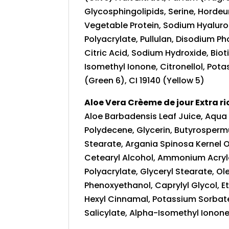
Glycosphingolipids, Serine, Hordeu
Vegetable Protein, Sodium Hyaluron
Polyacrylate, Pullulan, Disodium P
Citric Acid, Sodium Hydroxide, Bioti
Isomethyl Ionone, Citronellol, Pot
(Green 6), CI 19140 (Yellow 5)
Aloe Vera Crèeme de jour Extra ri
Aloe Barbadensis Leaf Juice, Aqua
Polydecene, Glycerin, Butyrospermu
Stearate, Argania Spinosa Kernel Oil
Cetearyl Alcohol, Ammonium Acry
Polyacrylate, Glyceryl Stearate, Ol
Phenoxyethanol, Caprylyl Glycol, Eth
Hexyl Cinnamal, Potassium Sorbate,
Salicylate, Alpha-Isomethyl Ionone