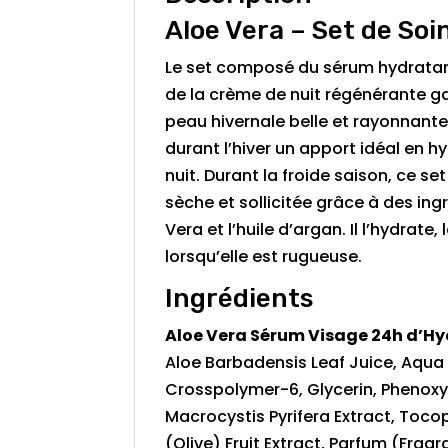
Aloe Vera – Set de Soin
Le set composé du sérum hydratant 
de la crème de nuit régénérante ga
peau hivernale belle et rayonnante
durant l’hiver un apport idéal en h
nuit. Durant la froide saison, ce se
sèche et sollicitée grâce à des ing
Vera et l’huile d’argan. Il l’hydrate
lorsqu’elle est rugueuse.
Ingrédients
Aloe Vera Sérum Visage 24h d’H
Aloe Barbadensis Leaf Juice, Aqua 
Crosspolymer-6, Glycerin, Phenoxye
Macrocystis Pyrifera Extract, Toco
(Olive) Fruit Extract, Parfum (Frag