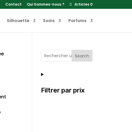
Contact
Qui Sommes-nous ?
Articles 0
Silhouette
Soins
Parfums
ée
Search
Filtrer par prix
ent
e