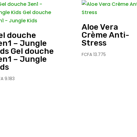
Aloe Vera
Crème Anti-
el douche
Stress
en1 – Jungle
ids Gel douche
FCFA
13.775
en1 – Jungle
ids
FA
9.183