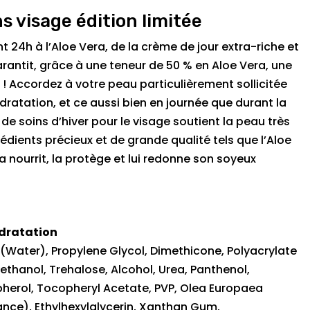
limitée
s visage édition limitée
24h à l’Aloe Vera, de la crème de jour extra-riche et
rantit, grâce à une teneur de 50 % en Aloe Vera, une
 ! Accordez à votre peau particulièrement sollicitée
ydratation, et ce aussi bien en journée que durant la
t de soins d’hiver pour le visage soutient la peau très
rédients précieux et de grande qualité tels que l’Aloe
, la nourrit, la protège et lui redonne son soyeux
ydratation
(Water), Propylene Glycol, Dimethicone, Polyacrylate
thanol, Trehalose, Alcohol, Urea, Panthenol,
pherol, Tocopheryl Acetate, PVP, Olea Europaea
rance), Ethylhexylglycerin, Xanthan Gum,