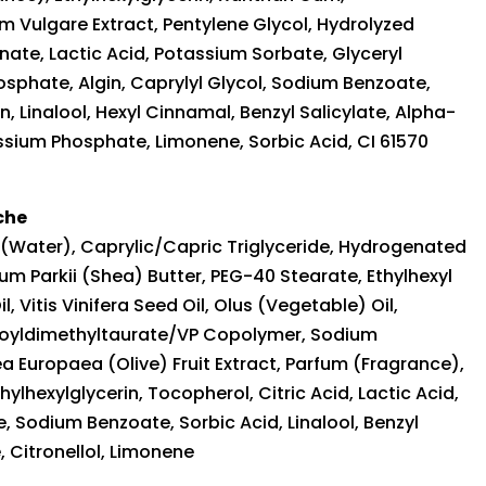
m Vulgare Extract, Pentylene Glycol, Hydrolyzed
ate, Lactic Acid, Potassium Sorbate, Glyceryl
hosphate, Algin, Caprylyl Glycol, Sodium Benzoate,
n, Linalool, Hexyl Cinnamal, Benzyl Salicylate, Alpha-
assium Phosphate, Limonene, Sorbic Acid, CI 61570
che
 (Water), Caprylic/Capric Triglyceride, Hydrogenated
m Parkii (Shea) Butter, PEG-40 Stearate, Ethylhexyl
, Vitis Vinifera Seed Oil, Olus (Vegetable) Oil,
loyldimethyltaurate/VP Copolymer, Sodium
ea Europaea (Olive) Fruit Extract, Parfum (Fragrance),
ylhexylglycerin, Tocopherol, Citric Acid, Lactic Acid,
 Sodium Benzoate, Sorbic Acid, Linalool, Benzyl
, Citronellol, Limonene