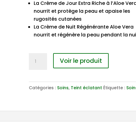
La Crème de Jour Extra Riche à l’Aloe Ver
nourrit et protège la peau et apaise les
rugosités cutanées
La Crème de Nuit Régénérante Aloe Vera
nourrit et régénère la peau pendant la nui
quantité
Voir le produit
de
Aloe
Vera
Catégories :
Soins
,
Teint éclatant
Étiquette :
Soin
-
Set
de
Soins
visage
édition