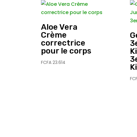
Aloe Vera
Crème
G
correctrice
3
pour le corps
K
3
FCFA
23.614
K
FC