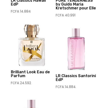
LR Classics Hawaii
PURE TENDERNESS
EdP
by Guido Maria
Kretschmer pour Elle
FCFA
14.884
FCFA
40.991
Brilliant Look Eau de
Parfum
LR Classics Santorini
EdP
FCFA
24.592
FCFA
14.884