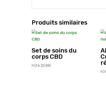
Produits similaires
Set de soins du
A
corps CBD
C
r
FCFA
20.991
FC