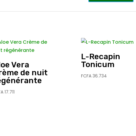
L-Recapin
Tonicum
loe Vera
rème de nuit
FCFA
36.734
égénérante
FA
17.711