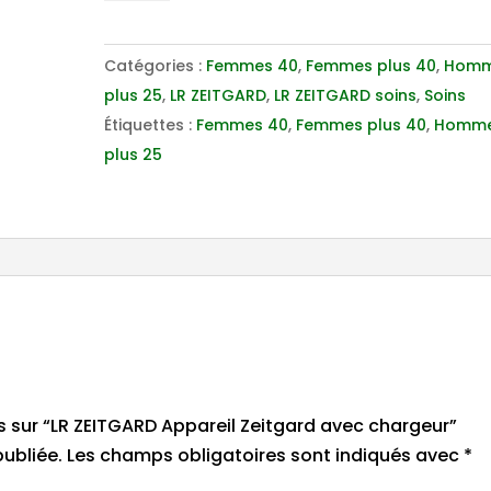
LR
ZEITGARD
Catégories :
Femmes 40
,
Femmes plus 40
,
Homm
Appareil
plus 25
,
LR ZEITGARD
,
LR ZEITGARD soins
,
Soins
Zeitgard
Étiquettes :
Femmes 40
,
Femmes plus 40
,
Homm
avec
plus 25
chargeur
is sur “LR ZEITGARD Appareil Zeitgard avec chargeur”
ubliée.
Les champs obligatoires sont indiqués avec
*