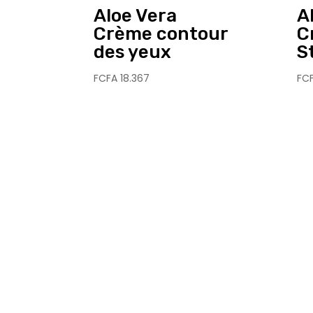
Aloe Vera
A
Crème contour
C
des yeux
S
FCFA
18.367
FC