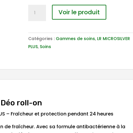
quantité
Voir le produit
de
LR
MICROSILVER
Catégories :
Gammes de soins
,
LR MICROSILVER
PLUS
PLUS
,
Soins
Déo
roll-
on
Déo roll-on
S – Fraîcheur et protection pendant 24 heures
 de fraîcheur. Avec sa formule antibactérienne à la