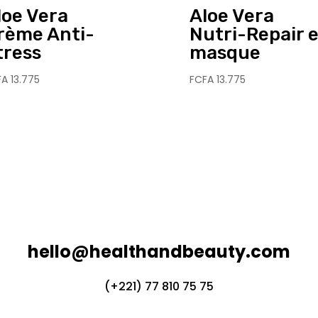
loe Vera
Aloe Vera
rème Anti-
Nutri-Repair 
tress
masque
FA
13.775
FCFA
13.775
hello@healthandbeauty.com
(+221) 77 810 75 75