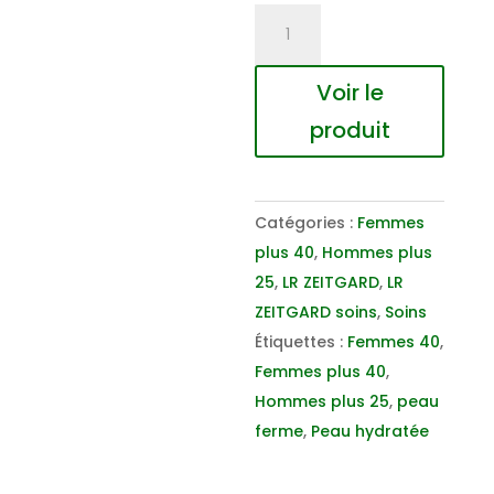
quantité
de
Blue
Voir le
Light
produit
Defender
Catégories :
Femmes
plus 40
,
Hommes plus
25
,
LR ZEITGARD
,
LR
ZEITGARD soins
,
Soins
Étiquettes :
Femmes 40
,
Femmes plus 40
,
Hommes plus 25
,
peau
ferme
,
Peau hydratée