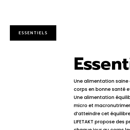
ESSENTIELS
Essent
Une alimentation saine 
corps en bonne santé et 
Une alimentation équili
micro et macronutriments
d’atteindre cet équilib
LIFETAKT propose des pr
chaque jour au corps le