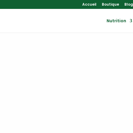
Accueil
Boutique
Blog
Nutrition
Nutrition
Essentiels, Spécialistes et Renforcement.