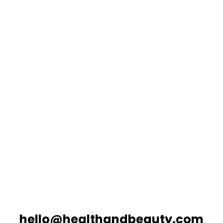
Nutrition Équilibrée
“Adoptez une nutrition
équilibrée”
Explorez notre gamme de produits
conçus pour compléter votre
alimentation et soutenir vos
objectifs de santé.
hello@healthandbeauty.com