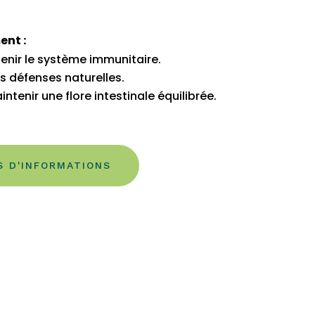
ent :
tenir le système immunitaire.
es défenses naturelles.
ntenir une flore intestinale équilibrée.
S D'INFORMATIONS
