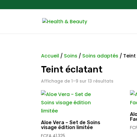
Accueil
/
Soins
/
Soins adaptés
/ Teint
Teint éclatant
Affichage de 1–9 sur 13 résultats
Al
Fa
Aloe Vera – Set de Soins
visage édition limitée
FC
FCFA
41.325