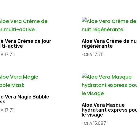
oe Vera Crème de jour
Aloe Vera Crème de nu
lti-active
régénérante
FA
17.711
FCFA
17.711
oe Vera Magic Bubble
sk
Aloe Vera Masque
FA
17.711
hydratant express po
le visage
FCFA
15.087