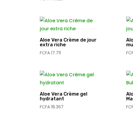
Aloe Vera Crème de jour
Al
extra riche
mu
FCFA
17.711
FC
Aloe Vera Crème gel
Al
hydratant
Ma
FCFA
18.367
FC