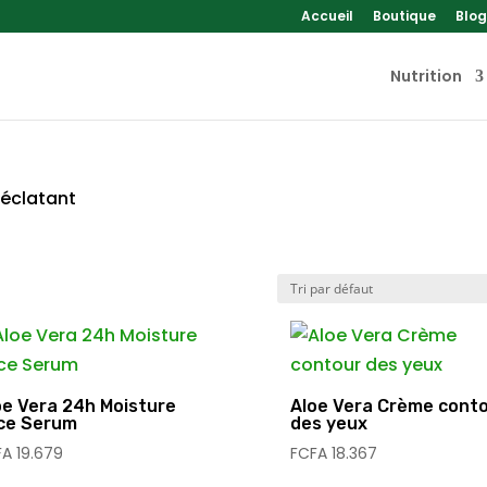
Accueil
Boutique
Blog
Nutrition
 éclatant
oe Vera 24h Moisture
Aloe Vera Crème cont
ce Serum
des yeux
FA
19.679
FCFA
18.367