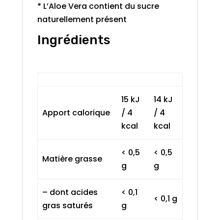
* L’Aloe Vera contient du sucre
naturellement présent
Ingrédients
15 kJ
14 kJ
Apport calorique
/ 4
/ 4
kcal
kcal
< 0,5
< 0,5
Matière grasse
g
g
– dont acides
< 0,1
< 0,1 g
gras saturés
g