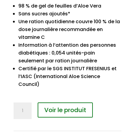
98 % de gel de feuilles d’Aloe Vera
Sans sucres ajoutés*
Une ration quotidienne couvre 100 % de la
dose journalière recommandée en
vitamine C
Information à l’attention des personnes
diabétiques : 0,054 unités-pain
seulement par ration journalière
Certifié par le SGS INSTITUT FRESENIUS et
l’IASC (International Aloe Science
Council)
quantité
Voir le produit
de
LR
Lifetakt