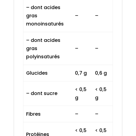
– dont acides
gras
–
–
monoinsaturés
– dont acides
gras
–
–
polyinsaturés
Glucides
0,7 g
0,6 g
< 0,5
< 0,5
– dont sucre
g
g
Fibres
–
–
< 0,5
< 0,5
Protéines