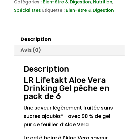
Catégories :
Bien-être & Digestion
,
Nutrition
,
Aloe
Spécialistes
Étiquette :
Bien-être & Digestion
Vera
Drinking
Gel
pêche
Description
en
Avis (0)
pack
de
Description
6
LR Lifetakt Aloe Vera
Drinking Gel pêche en
pack de 6
Une saveur légèrement fruitée sans
sucres ajoutés*– avec 98 % de gel
pur de feuilles d’Aloe Vera
Le gel à boire à l’Aloe Vera saveur