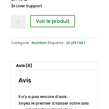
3x Liver Support
quantité
Voir le produit
de
LR
HEALTH
Catégorie :
Nutrition
Étiquette :
LR LIFETAKT
MISSION
3-
Mois
Sivera
Avis (0)
Avis
Il n’y a pas encore d’avis.
Soyez le premier à laisser votre avis