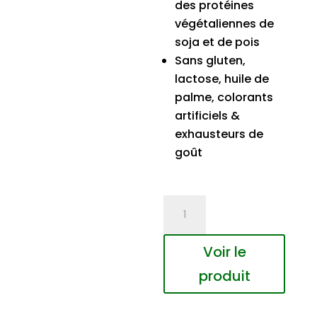
des protéines
végétaliennes de
soja et de pois
Sans gluten,
lactose, huile de
palme, colorants
artificiels &
exhausteurs de
goût
quantité
de
LR
Voir le
FIGUACTIVE
produit
Soupe
Patate