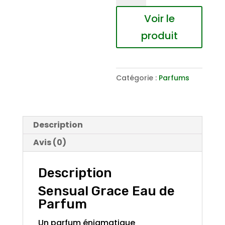
Sensual
Voir le
Grace
produit
Eau
de
Parfum
Catégorie :
Parfums
Description
Avis (0)
Description
Sensual Grace Eau de
Parfum
Un parfum énigmatique