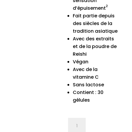
sensation
2
d’épuisement
Fait partie depuis
des siècles de la
tradition asiatique
Avec des extraits
et de la poudre de
Reishi
Végan
Avec de la
vitamine C
Sans lactose
Contient : 30
gélules
quantité
de