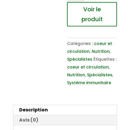
Reishi
Voir le
Plus
produit
en
gélules
Catégories :
coeur et
circulation
,
Nutrition
,
Spécialistes
Étiquettes :
coeur et circulation
,
Nutrition
,
Spécialistes
,
Système immunitaire
Description
Avis (0)