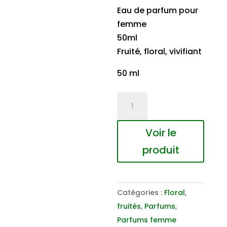
Eau de parfum pour
femme
50ml
Fruité, floral, vivifiant
50 ml
quantité
de
PURE
Voir le
HAPPINESS
produit
by
Guido
Maria
Catégories :
Floral
,
Kretschmer
fruités
,
Parfums
,
for
Parfums femme
women