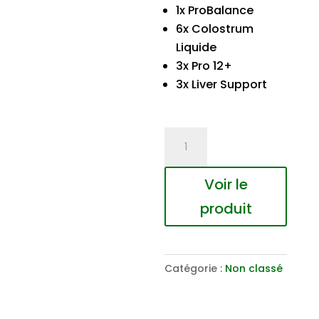
1x ProBalance
6x Colostrum
Liquide
3x Pro 12+
3x Liver Support
quantité
de
LR
Voir le
HEALTH
produit
MISSION
3-
Mois
Catégorie :
Non classé
Immune
+