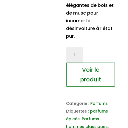
élégantes de bois et
de musc pour
incarner la
désinvolture à l’état
pur.
quantité
de
Just
Voir le
Sport
produit
Eau
de
Parfum
Catégorie :
Parfums
Étiquettes :
parfums
épicés
,
Parfums
hommes classiques
,