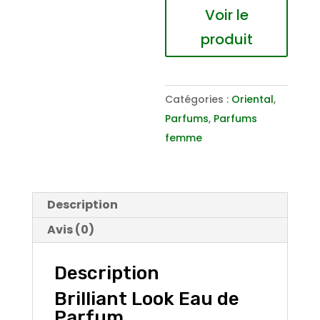
Brilliant
Voir le
Look
produit
Eau
de
Parfum
Catégories :
Oriental
,
Parfums
,
Parfums
femme
Description
Avis (0)
Description
Brilliant Look Eau de
Parfum