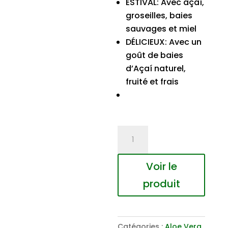
ESTIVAL: Avec açaí,
groseilles, baies
sauvages et miel
DÉLICIEUX: Avec un
goût de baies
d’Açaí naturel,
fruité et frais
quantité
de
AV
Voir le
Gel
produit
à
Boire
Açaï
Catégories :
Aloe Vera