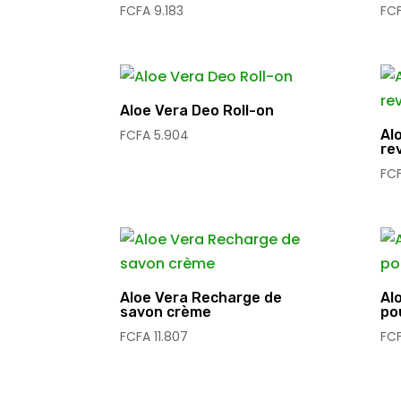
FCFA
9.183
FC
Aloe Vera Deo Roll-on
FCFA
5.904
Al
rev
FC
Aloe Vera Recharge de
Al
savon crème
po
FCFA
11.807
FC