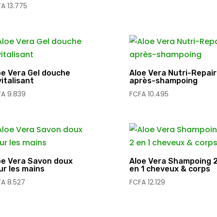
FA
13.775
oe Vera Gel douche
Aloe Vera Nutri-Repair
italisant
après-shampoing
FA
9.839
FCFA
10.495
oe Vera Savon doux
Aloe Vera Shampoing 
ur les mains
en 1 cheveux & corps
FA
8.527
FCFA
12.129