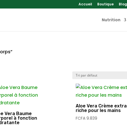
Accueil
Boutique
Blog
Nutrition
corps”
Aloe Vera Crème extra
riche pour les mains
oe Vera Baume
rporel à fonction
FCFA
9.839
dratante